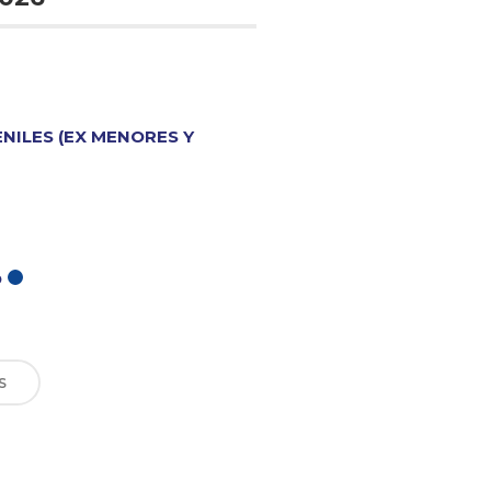
ENILES (EX MENORES Y
O
S