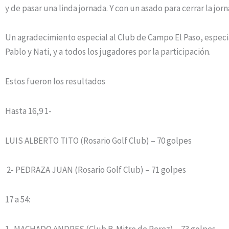
y de pasar una linda jornada. Y con un asado para cerrar la jorn
Un agradecimiento especial al Club de Campo El Paso, espec
Pablo y Nati, y a todos los jugadores por la participación.
Estos fueron los resultados
Hasta 16,9 1-
LUIS ALBERTO TITO (Rosario Golf Club) – 70 golpes
2- PEDRAZA JUAN (Rosario Golf Club) – 71 golpes
17 a 54:
1- MACHADO ANDRES (Club B. Mitre de Perez) – 73 golpes