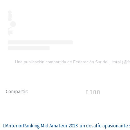
Una publicación compartida de Federación Sur del Litoral (@fgs
Compartir:
Ant
Anterior
Ranking Mid Amateur 2023: un desafío apasionante 