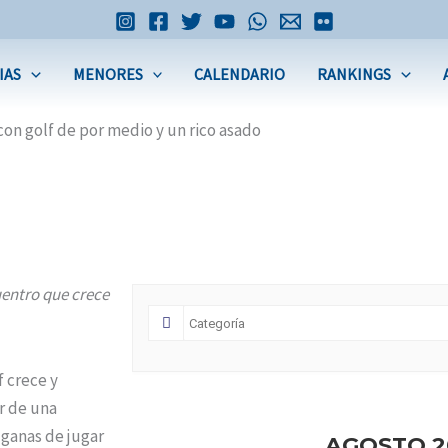
IAS
MENORES
CALENDARIO
RANKINGS
con golf de por medio y un rico asado
uentro que crece
f crece y
r de una
 ganas de jugar
AGOSTO 2