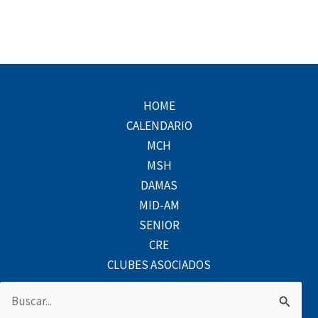
k
p
a
s
l
m
t
u
s
HOME
CALENDARIO
MCH
MSH
DAMAS
MID-AM
SENIOR
CRE
CLUBES ASOCIADOS
Buscar