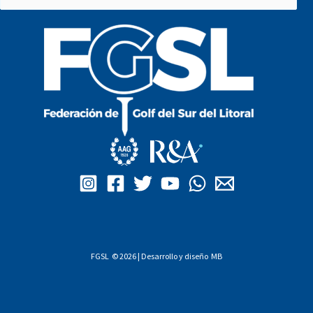
por:
FGSL © 2026 | Desarrollo y diseño
MB