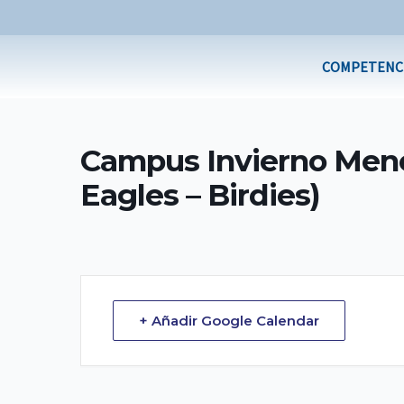
Ir
al
contenido
COMPETENC
Campus Invierno Menor
Eagles – Birdies)
+ Añadir Google Calendar