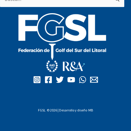
por:
FGSL © 2026 | Desarrollo y diseño
MB