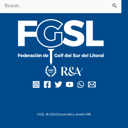
Buscar
por:
FGSL © 2026 | Desarrollo y diseño
MB