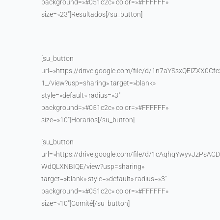
background=»#051c2c» color=»#FFFFFF»
size=»23″]Resultados[/su_button]
[su_button
url=»https://drive.google.com/file/d/1n7aYSsxQElZXX0C
1_/view?usp=sharing» target=»blank»
style=»default» radius=»3″
background=»#051c2c» color=»#FFFFFF»
size=»10″]Horarios[/su_button]
[su_button
url=»https://drive.google.com/file/d/1cAqhqYwyvJzPsAC
WdQLXNBIQE/view?usp=sharing»
target=»blank» style=»default» radius=»3″
background=»#051c2c» color=»#FFFFFF»
size=»10″]Comité[/su_button]