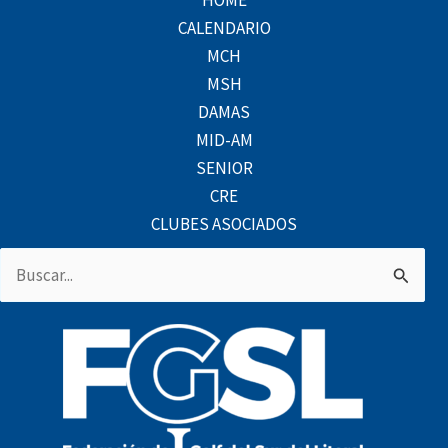
HOME
CALENDARIO
MCH
MSH
DAMAS
MID-AM
SENIOR
CRE
CLUBES ASOCIADOS
Buscar
por: