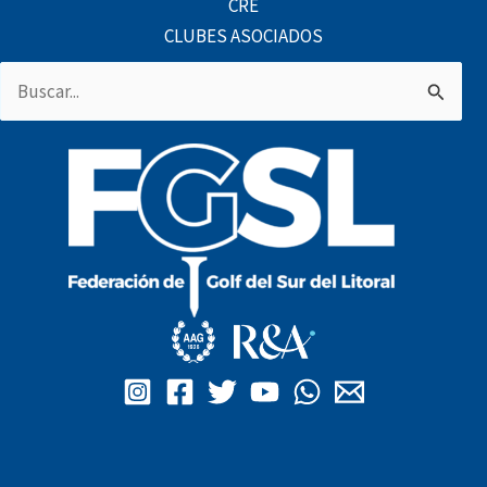
CRE
CLUBES ASOCIADOS
Buscar
por: