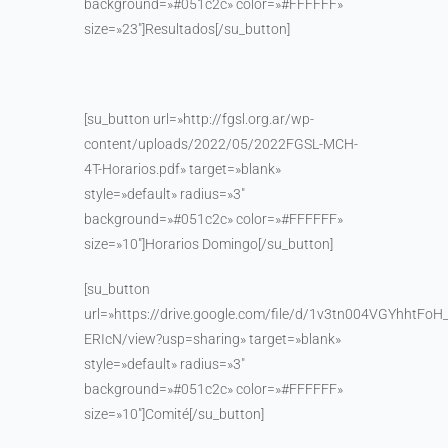
background=»#051c2c» color=»#FFFFFF»
size=»23″]Resultados[/su_button]
[su_button url=»http://fgsl.org.ar/wp-
content/uploads/2022/05/2022FGSL-MCH-
4T-Horarios.pdf» target=»blank»
style=»default» radius=»3″
background=»#051c2c» color=»#FFFFFF»
size=»10″]Horarios Domingo[/su_button]
[su_button
url=»https://drive.google.com/file/d/1v3tn004VGYhhtFoH_
ERIcN/view?usp=sharing» target=»blank»
style=»default» radius=»3″
background=»#051c2c» color=»#FFFFFF»
size=»10″]Comité[/su_button]