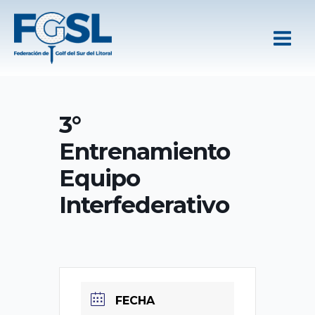
Ir
al
contenido
3°
Entrenamiento
Equipo
Interfederativo
FECHA