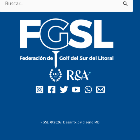
Buscar
por:
FGSL © 2026 | Desarrollo y diseño
MB