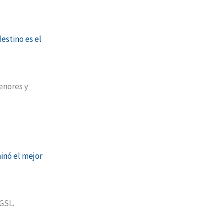
estino es el
enores y
minó el mejor
GSL.