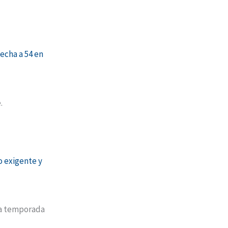
echa a 54 en
.
o exigente y
na temporada