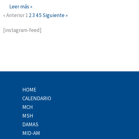
Leer más »
« Anterior
1
2
3
4
5
Siguiente »
[instagram-feed]
HOME
CALENDARIO
MCH
MSH
DAMAS
MID-AM