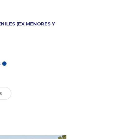
ENILES (EX MENORES Y
O
S