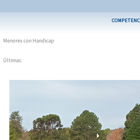
Ir
al
COMPETENC
contenido
Menores con Handicap
Últimas:
Página
Página
Página
Página
Página