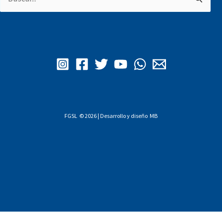
por:
FGSL © 2026 | Desarrollo y diseño
MB