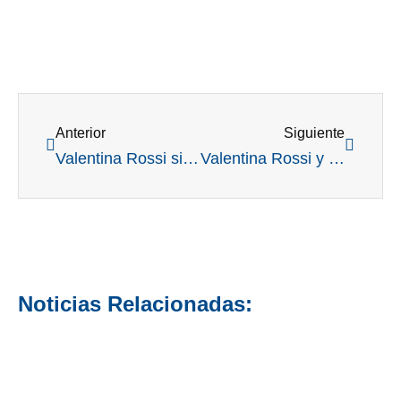
Ant
Siguient
Anterior
Siguiente
Valentina Rossi sigue a paso firme en USA: junto al equipo de Michigan State University clasificó a la final nacional
Valentina Rossi y otro objetivo alcanzado: se ganó un lugar en el US Amateur Championship en agosto
Noticias Relacionadas: