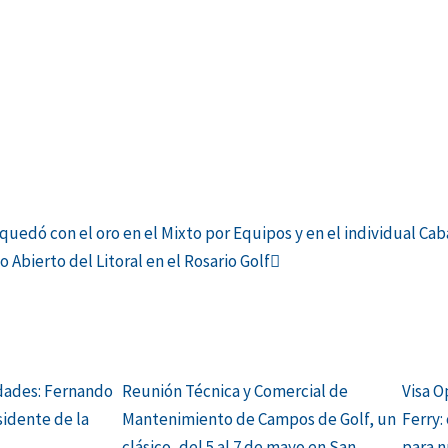
Siguiente
uedó con el oro en el Mixto por Equipos y en el individual Cab
o Abierto del Litoral en el Rosario Golf
dades: Fernando
Reunión Técnica y Comercial de
Visa O
sidente de la
Mantenimiento de Campos de Golf, un
Ferry:
clásico, del 5 al 7 de mayo en San
para n