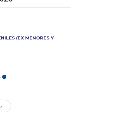
ENILES (EX MENORES Y
O
S