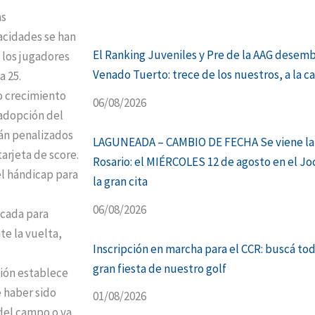
as
acidades se han
El Ranking Juveniles y Pre de la AAG desem
 los jugadores
Venado Tuerto: trece de los nuestros, a la c
a 25.
o crecimiento
06/08/2026
 adopción del
án penalizados
LAGUNEADA – CAMBIO DE FECHA Se viene la
arjeta de score.
Rosario: el MIÉRCOLES 12 de agosto en el Jo
el hándicap para
la gran cita
06/08/2026
icada para
te la vuelta,
Inscripción en marcha para el CCR: buscá tod
gran fiesta de nuestro golf
ión establece
 haber sido
01/08/2026
del campo o va