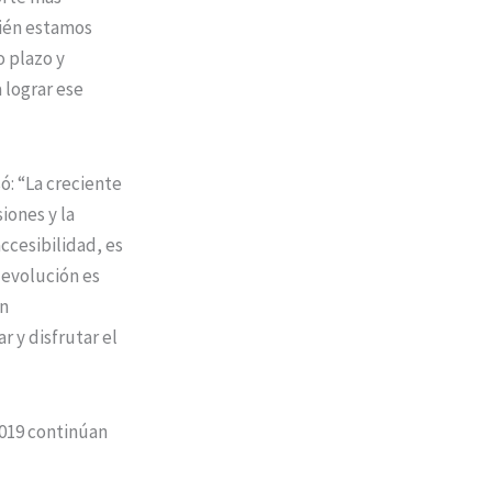
bién estamos
o plazo y
 lograr ese
ó: “La creciente
iones y la
ccesibilidad, es
 evolución es
on
 y disfrutar el
2019 continúan