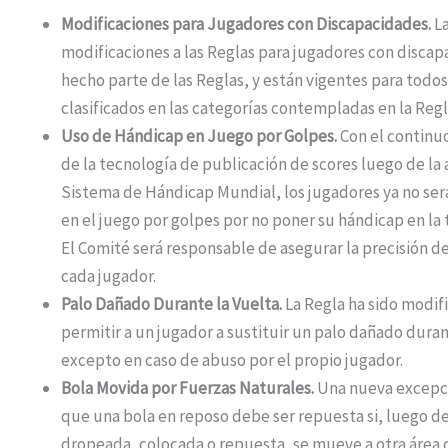
Modificaciones para Jugadores con Discapacidades.
L
modificaciones a las Reglas para jugadores con discap
hecho parte de las Reglas, y están vigentes para todos
clasificados en las categorías contempladas en la Regl
Uso de Hándicap en Juego por Golpes.
Con el continu
de la tecnología de publicación de scores luego de la
Sistema de Hándicap Mundial, los jugadores ya no ser
en el juego por golpes por no poner su hándicap en la t
El Comité será responsable de asegurar la precisión d
cada jugador.
Palo Dañado Durante la Vuelta.
La Regla ha sido modif
permitir a un jugador a sustituir un palo dañado duran
excepto en caso de abuso por el propio jugador.
Bola Movida por Fuerzas Naturales.
Una nueva excepc
que una bola en reposo debe ser repuesta si, luego de
dropeada, colocada o repuesta, se mueve a otra área 