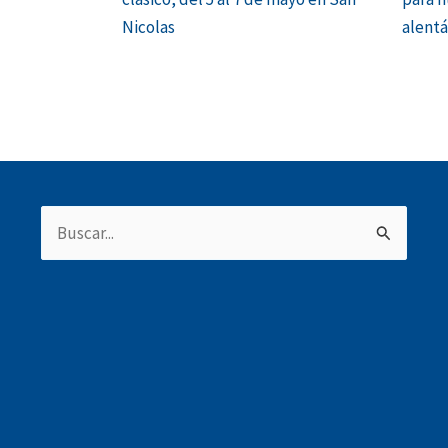
Nicolas
alent
Buscar
por: