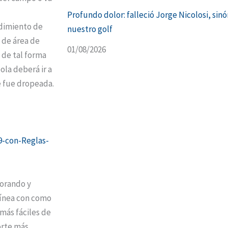
Profundo dolor: falleció Jorge Nicolosi, sin
dimiento de
nuestro golf
o de área de
01/08/2026
 de tal forma
ola deberá ir a
e fue dropeada.
9-con-Reglas-
jorando y
línea con como
 más fáciles de
orte más