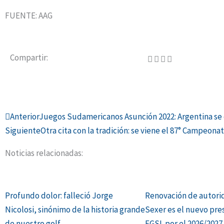
FUENTE: AAG
Compartir:
Ant
Anterior
Juegos Sudamericanos Asunción 2022: Argentina se q
Siguiente
Otra cita con la tradición: se viene el 87° Campeonat
Noticias relacionadas:
Profundo dolor: falleció Jorge
Renovación de autori
Nicolosi, sinónimo de la historia grande
Sexer es el nuevo pre
de nuestro golf
FGSL por el 2026/2027