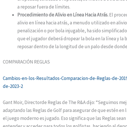
a reposar fuera de límites.
Procedimiento de Alivio en Línea Hacia Atrás.
El proce
alivio en línea hacia atrás, a menudo utilizado en alivi
penalización o por bola injugable, ha sido simplificado
que el jugador deberá dropear la bola en la línea y la b
reposar dentro de la longitud de un palo desde dond
COMPARACIÓN REGLAS
Cambios-en-los-Resultados-Comparacion-de-Reglas-de-201
de-2023-2
Gant Moir, Directorde Reglas de The R&A dijo: “Seguimos me
adaptando las Reglas de Golf para asegurar de que estén en 
el juego moderno es jugado. Eso significa que las Reglas sean
entender y acceder para todos los golfistas, haciendo al dep