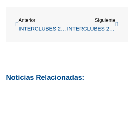
Ant
Siguient
Anterior
Siguiente
INTERCLUBES 2013 : Mitre bicampeón
INTERCLUBES 2016: En una dramática definición, el RGC
Noticias Relacionadas: