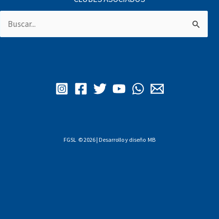
Buscar
por:
FGSL © 2026 | Desarrollo y diseño
MB