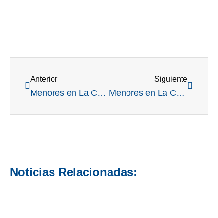
Ant
Siguient
Anterior
Siguiente
Menores en La Cumbre: primer día con los objetivos cumplidos y el foco puesto
Menores en La Cumbre: queda una vuelta para atacar y subirse a lo mas alto
Noticias Relacionadas: