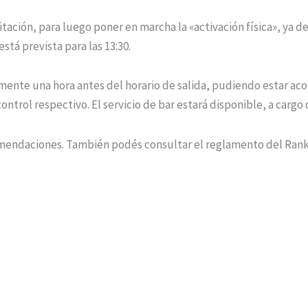
ación, para luego poner en marcha la «activación física», ya de 
stá prevista para las 13:30.
mente una hora antes del horario de salida, pudiendo estar ac
rol respectivo. El servicio de bar estará disponible, a cargo d
ecomendaciones. También podés consultar el reglamento del Rank