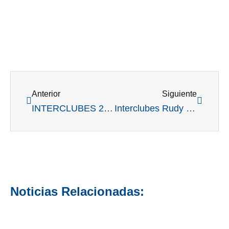
Ant
Siguient
Anterior
Siguiente
INTERCLUBES 2017 : Jockey se tomó revancha
Interclubes Rudy Tron: el Jockey Club se prepara para otra gala record
Noticias Relacionadas: