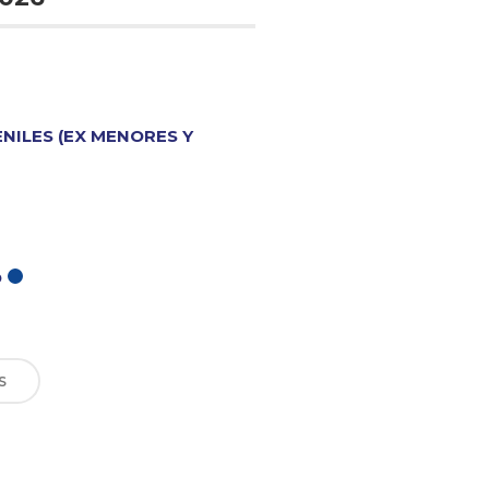
ENILES (EX MENORES Y
O
S