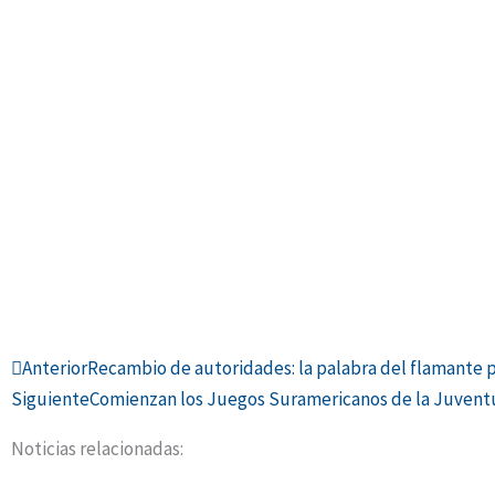
Ant
Anterior
Recambio de autoridades: la palabra del flamante p
Siguiente
Comienzan los Juegos Suramericanos de la Juventud
Noticias relacionadas: