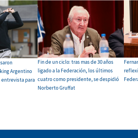
Fin de un ciclo: tras mas de 30 años
Fernan
asaron
ligado a la Federación, los últimos
reflex
king Argentino
cuatro como presidente, se despidió
Federa
 entrevista para
Norberto Gruffat