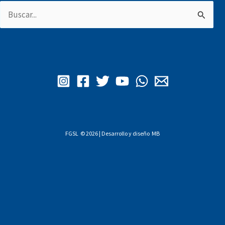
Buscar
por:
FGSL © 2026 | Desarrollo y diseño
MB