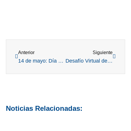
Ant
Siguient
Anterior
Siguiente
14 de mayo: Día del dirigente deportivo, una fecha para celebrar.
Desafío Virtual de Reglas: María Angélica Pérez (LR) y Andrés Lane (Gálvez) y el Jockey Club de Santa Fe, los ganadores
Noticias Relacionadas: