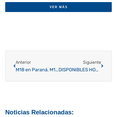
VER MÁS
Ant
Siguien
Anterior
Siguiente
M18 en Paraná, M15 en Junín: hacia allá fue la armada FGSL en el inicio del Ranking AAG
DISPONIBLES HORARIOS M15 Y M18 Ahora si: el Ranking Argentino AAG M15 desembarca en el CC El Paso desde el jueves al sábado
Noticias Relacionadas: