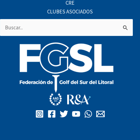
CRE
CLUBES ASOCIADOS
Buscar
por: