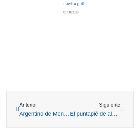
nuestro golf
01/08/2026
Ant
Siguient
Anterior
Siguiente
Argentino de Menores: un inicio con buenas expectativas para la legión
El puntapié de algo histórico: comienza la edición veinticinco del Ranking de Menores y Juveniles