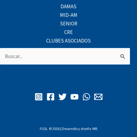
DAMAS
MID-AM
SENIOR
CRE
CLUBES ASOCIADOS
Buscar
por:
FGSL © 2026 | Desarrollo y diseño
MB