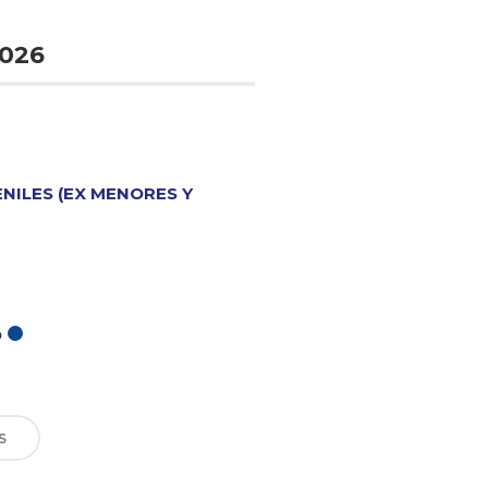
026
ENILES (EX MENORES Y
O
S