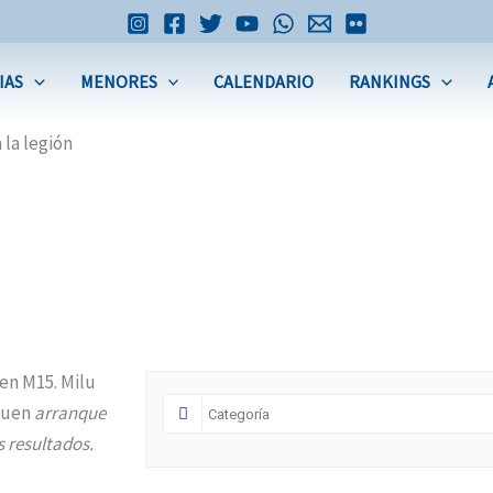
IAS
MENORES
CALENDARIO
RANKINGS
 la legión
en M15. Milu
 buen
arranque
s resultados.