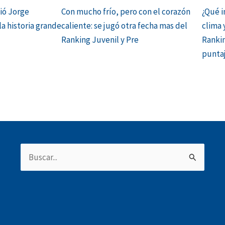
ció Jorge
Con mucho frío, pero con el corazón
¿Qué i
la historia grande
caliente: se jugó otra fecha mas del
clima 
Ranking Juvenil y Pre
Rankin
punta
Buscar
por: