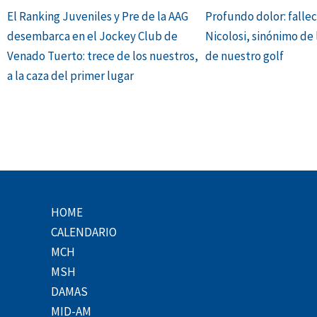
El Ranking Juveniles y Pre de la AAG
Profundo dolor: falle
desembarca en el Jockey Club de
Nicolosi, sinónimo de 
Venado Tuerto: trece de los nuestros,
de nuestro golf
a la caza del primer lugar
HOME
CALENDARIO
MCH
MSH
DAMAS
MID-AM