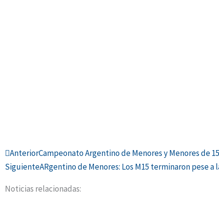
Ant
Anterior
Campeonato Argentino de Menores y Menores de 15: u
Siguiente
ARgentino de Menores: Los M15 terminaron pese a la
Noticias relacionadas: