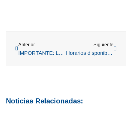
Ant
Siguient
Anterior
Siguiente
IMPORTANTE: LOS HORARIOS VAN A ESTAR PUBLICADOS EL VIERNES 13 A LAS 13 HORAS. MUCHAS GRACIAS
Horarios disponibles del #84CCR: chequeá bien campos, días y horarios
Noticias Relacionadas: