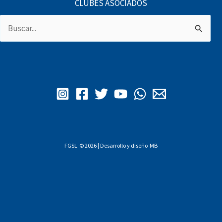
CLUBES ASOCIADOS
Buscar
por:
FGSL © 2026 | Desarrollo y diseño
MB