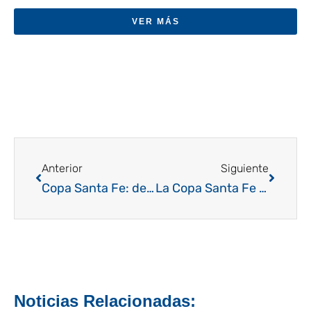
VER MÁS
Ant
Siguien
Anterior
Siguiente
Copa Santa Fe: de local y con solvencia, El Paso se consagró campeón en esta histórica primera edición
La Copa Santa Fe resuena todavía, tras una tremenda final que invita a crecer: Norberto Gruffat y Marcela Aeberhard hacen su positiv balance
Noticias Relacionadas: