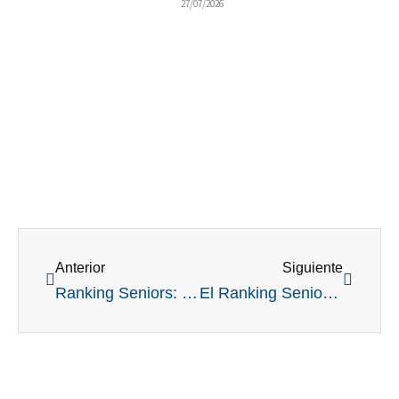
27/07/2026
Ant
Siguient
Anterior
Siguiente
Ranking Seniors: con la sexta fecha en el Mitre, se termina una temporada con participación récord
El Ranking Seniors 2024 pone primera el domingo 10 de marzo en el Jockey Club de Rosario