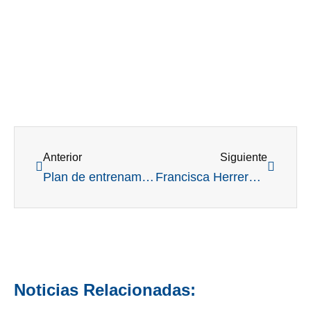
Ant
Siguient
Anterior
Siguiente
Plan de entrenamiento del primer semestre para los Menores: la agenda hasta agosto
Francisca Herrera muy cerca del título en el Abierto Juvenil de Paraguay: quedó segunda a un golpe
Noticias Relacionadas: