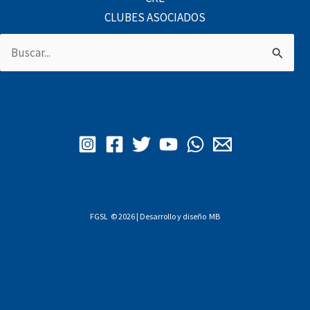
CLUBES ASOCIADOS
Buscar
por:
FGSL © 2026 | Desarrollo y diseño
MB