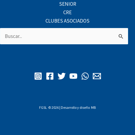
SENIOR
CRE
CLUBES ASOCIADOS
Buscar
por:
FGSL © 2026 | Desarrollo y diseño
MB