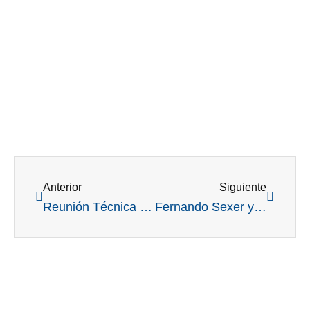
Ant
Siguient
Anterior
Siguiente
Reunión Técnica y Comercial de Mantenimiento de Campos de Golf, un clásico, del 5 al 7 de mayo en San Nicolas
Fernando Sexer y sus primeras reflexiones como presidente de la Federación.