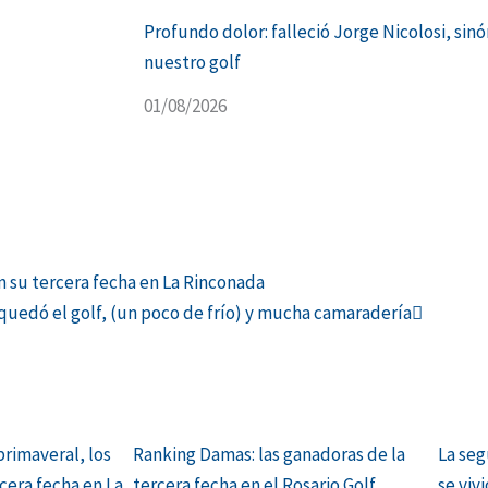
Profundo dolor: falleció Jorge Nicolosi, sin
nuestro golf
01/08/2026
Siguien
n su tercera fecha en La Rinconada
quedó el golf, (un poco de frío) y mucha camaradería
rimaveral, los
Ranking Damas: las ganadoras de la
La seg
cera fecha en La
tercera fecha en el Rosario Golf
se viv