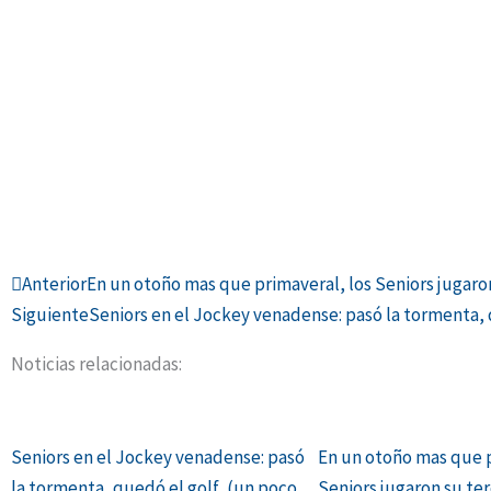
Ant
Anterior
En un otoño mas que primaveral, los Seniors jugaro
Siguiente
Seniors en el Jockey venadense: pasó la tormenta, 
Noticias relacionadas:
Seniors en el Jockey venadense: pasó
En un otoño mas que p
la tormenta, quedó el golf, (un poco
Seniors jugaron su ter