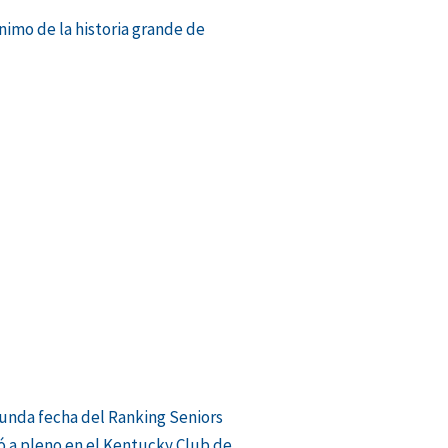
ónimo de la historia grande de
te
unda fecha del Ranking Seniors
ió a pleno en el Kentucky Club de