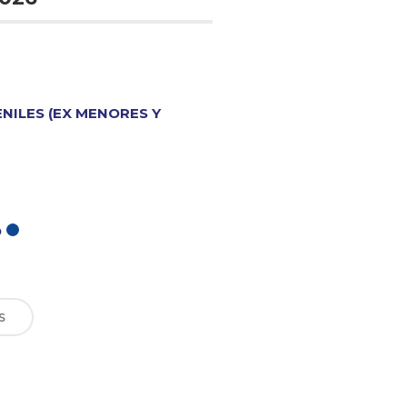
ENILES (EX MENORES Y
O
S