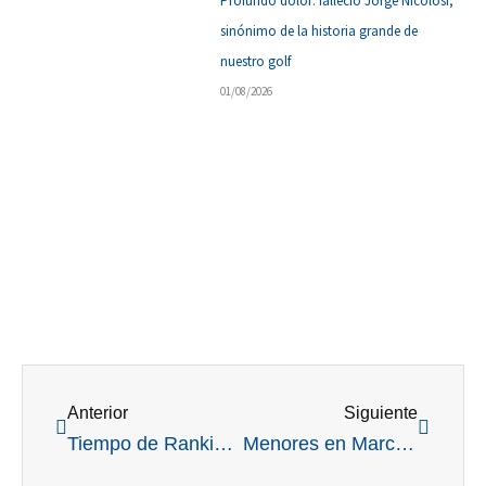
Profundo dolor: falleció Jorge Nicolosi,
sinónimo de la historia grande de
nuestro golf
01/08/2026
Ant
Siguient
Anterior
Siguiente
Tiempo de Ranking nacional: los M15 van a Chaco GC (tierra de Emi) y los M18 a Estudiantes de Paraná
Menores en Marcos Juárez: Argentino recibió a la quinta del Ranking y dejó confirmaciones