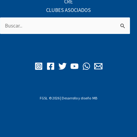
CRE
CLUBES ASOCIADOS
Buscar
por:
FGSL © 2026 | Desarrollo y diseño
MB