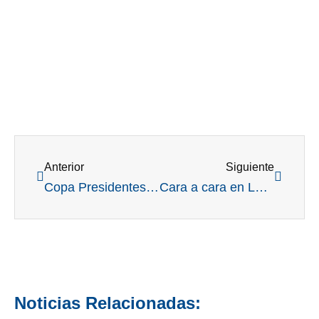
Ant
Siguient
Anterior
Siguiente
Copa Presidentes: un encuentro institucional donde sobresalió el prestigio de los disertantes y el compromiso de seguir creciendo
Cara a cara en La Carolina: se define el Ranking de Menores y Juveniles en un atractivo formato Match Play
Noticias Relacionadas: