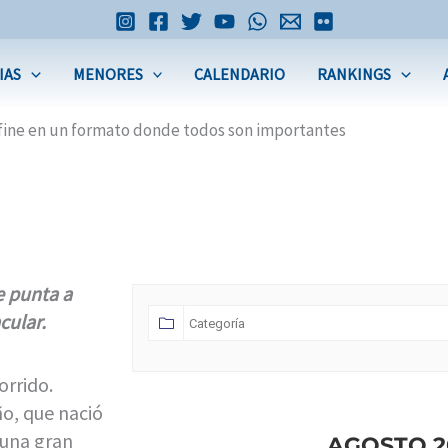
IAS
MENORES
CALENDARIO
RANKINGS
 define en un formato donde todos son importantes
de punta a
cular.
orrido.
ño, que nació
 una gran
AGOSTO 2