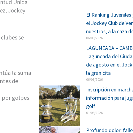
entud Unida
ez, Jockey
El Ranking Juveniles
el Jockey Club de Ve
nuestros, a la caza d
s clubes se
06/08/2026
LAGUNEADA – CAMBIO
Laguneada del Ciuda
de agosto en el Jock
untúa la suma
la gran cita
06/08/2026
ntes del
Inscripción en marcha
o por golpes
información para juga
golf
01/08/2026
Profundo dolor: falle