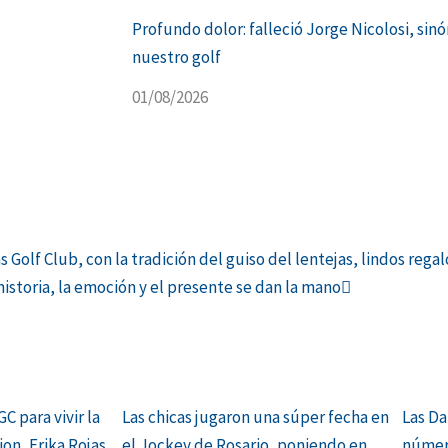
Profundo dolor: falleció Jorge Nicolosi, sin
nuestro golf
01/08/2026
Siguiente
 Golf Club, con la tradición del guiso del lentejas, lindos regal
historia, la emoción y el presente se dan la mano
C para vivir la
Las chicas jugaron una súper fecha en
Las D
ion, Erika Rojas,
el Jockey de Rosario, poniendo en
númer