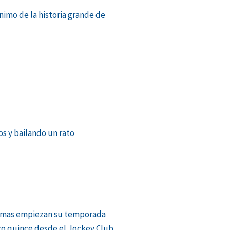
ónimo de la historia grande de
os y bailando un rato
amas empiezan su temporada
o quince desde el Jockey Club