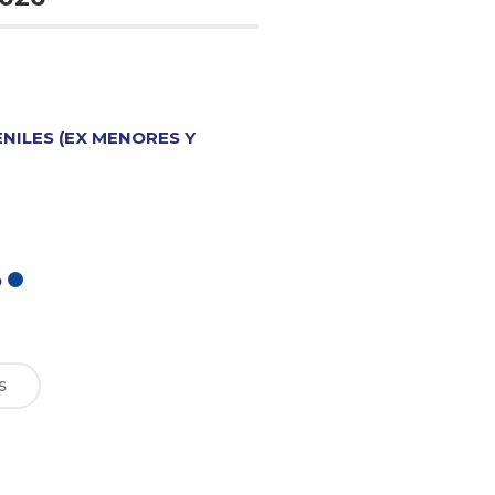
ENILES (EX MENORES Y
O
S