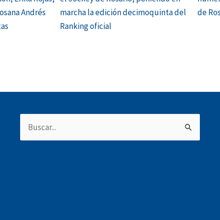
Rosana Andrés
marcha la edición decimoquinta del
de Ros
tas
Ranking oficial
Buscar
por: