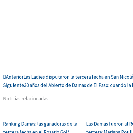
Ant
Anterior
Las Ladies disputaron la tercera fecha en San Nicolás
Siguiente
30 años del Abierto de Damas de El Paso: cuando la 
Noticias relacionadas:
Ranking Damas: las ganadoras de la
Las Damas fueron al RG
tercera fecha en el Rosario Golf
tercera: Mariana Roull