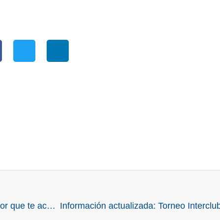
Interclubes Copa Rudy Tron 2024: el desafío de honor que te acelera el corazón