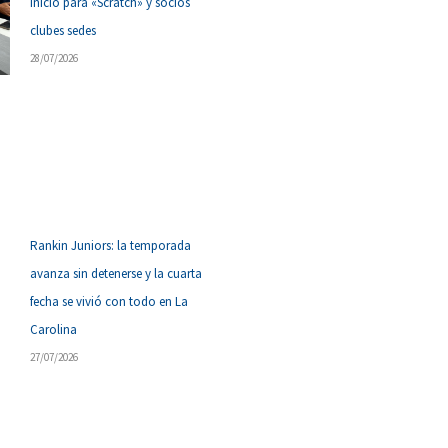
inicio para «Scratch» y socios
clubes sedes
28/07/2026
Rankin Juniors: la temporada
avanza sin detenerse y la cuarta
fecha se vivió con todo en La
Carolina
27/07/2026