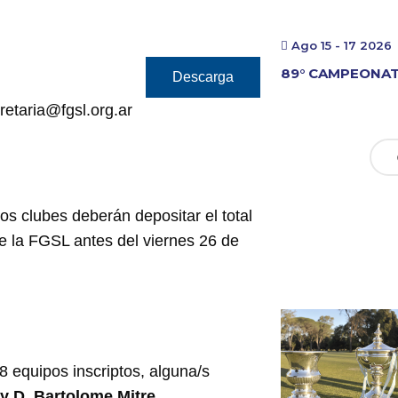
Ago 15 - 17 2026
89° CAMPEONAT
Descarga
retaria@fgsl.org.ar
Los clubes deberán depositar el total
de la FGSL antes del viernes 26 de
 equipos inscriptos, alguna/s
 y D. Bartolome Mitre.