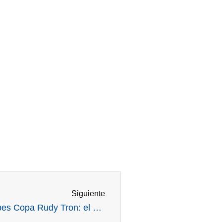
Siguiente
Siguiente
Información actualizada: Torneo Interclubes Copa Rudy Tron: el desafío de honor que se viene en el mes de mayo