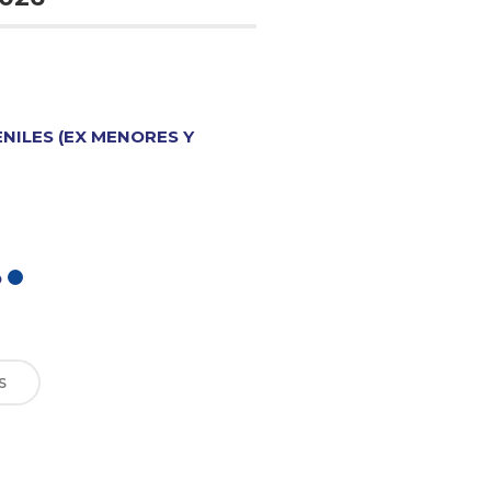
ENILES (EX MENORES Y
O
S