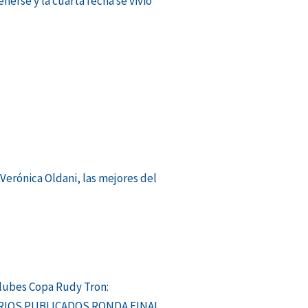
nerse y la cuarta fecha se vivió
Verónica Oldani, las mejores del
lubes Copa Rudy Tron:
IOS PUBLICADOS RONDA FINAL