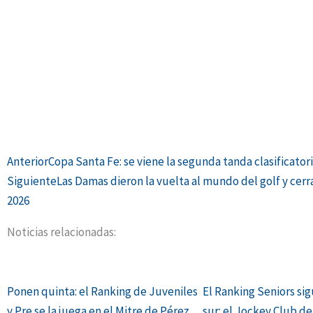
Ant
Siguiente
Anterior
Copa Santa Fe: se viene la segunda tanda clasificator
Siguiente
Las Damas dieron la vuelta al mundo del golf y cerr
2026
Noticias relacionadas:
Ponen quinta: el Ranking de Juveniles
El Ranking Seniors sig
y Pre se la juega en el Mitre de Pérez
sur: el Jockey Club d