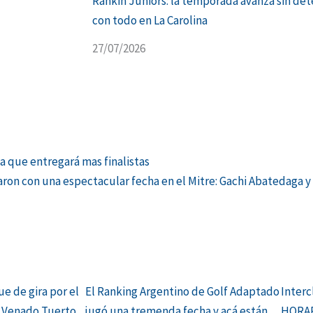
Rankin Juniors: la temporada avanza sin dete
con todo en La Carolina
27/07/2026
ia que entregará mas finalistas
aron con una espectacular fecha en el Mitre: Gachi Abatedaga y 
ue de gira por el
El Ranking Argentino de Golf Adaptado
Interc
e Venado Tuerto
jugó una tremenda fecha y acá están
HORAR