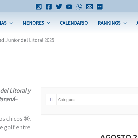
IAS
MENORES
CALENDARIO
RANKINGS
ad Junior del Litoral 2025
el Litoral y
Paraná
–
os chicos 🤩.
e golf entre
AGOSTO 2