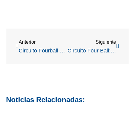
Ant
Siguient
Anterior
Siguiente
Circuito Fourball FGSL: la tercera fue en Los Timboes y todo salió a la perfección
Circuito Four Ball: la segunda temporada se larga el 1° de mayo en Cañada Rosquín Golf
Noticias Relacionadas: