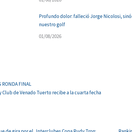
Profundo dolor: falleció Jorge Nicolosi, sin
nuestro golf
01/08/2026
Siguiente
S RONDA FINAL
ey Club de Venado Tuerto recibe a la cuarta fecha
ue de gira por el
Interclubes Copa Rudy Tron:
Rankin