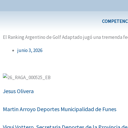
Ir
al
contenido
COMPETENC
El Ranking Argentino de Golf Adaptado jugó una tremenda fec
junio 3, 2026
Jesus Olivera
Martin Arroyo Deportes Municipalidad de Funes
Viqui Vottero, Secretaria Deportes de la Provincia d