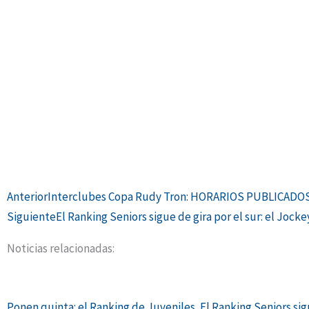
Ant
Anterior
Interclubes Copa Rudy Tron: HORARIOS PUBLICADO
Siguiente
El Ranking Seniors sigue de gira por el sur: el Jock
Noticias relacionadas:
Ponen quinta: el Ranking de Juveniles
El Ranking Seniors sig