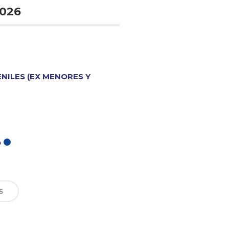
026
ENILES (EX MENORES Y
O
S