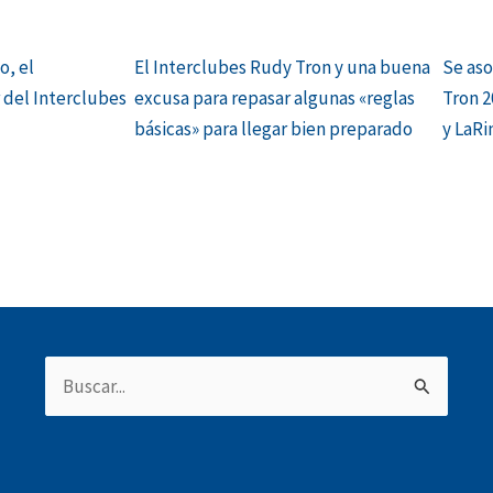
o, el
El Interclubes Rudy Tron y una buena
Se aso
del Interclubes
excusa para repasar algunas «reglas
Tron 2
básicas» para llegar bien preparado
y LaRi
Buscar
por: