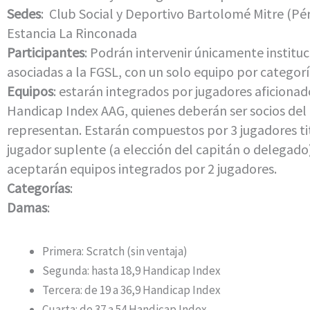
Sedes
: Club Social y Deportivo Bartolomé Mitre (Pér
Estancia La Rinconada
Participantes
: Podrán intervenir únicamente institu
asociadas a la FGSL, con un solo equipo por categorí
Equipos
: estarán integrados por jugadores aficiona
Handicap Index AAG, quienes deberán ser socios del
representan. Estarán compuestos por 3 jugadores tit
jugador suplente (a elección del capitán o delegado)
aceptarán equipos integrados por 2 jugadores.
Categorías
:
Damas
:
Primera: Scratch (sin ventaja)
Segunda: hasta 18,9 Handicap Index
Tercera: de 19 a 36,9 Handicap Index
Cuarta: de 37 a 54 Handicap Index