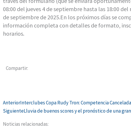
través del formulario (que se enviará oportunamente
08:00 del jueves 4 de septiembre hasta las 18:00 del
de septiembre de 2025.En los próximos días se comp
información completa con detalles de formato, insc
horarios.
Compartir:
Ant
Anterior
Interclubes Copa Rudy Tron: Competencia Cancelad
Siguiente
Lluvia de buenos scores y el pronóstico de una gran
Noticias relacionadas: