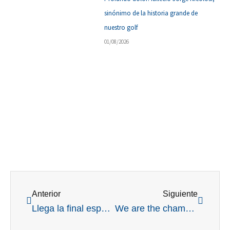
sinónimo de la historia grande de
nuestro golf
01/08/2026
Ant
Siguient
Anterior
Siguiente
Llega la final esperada: tras las qualys, la Copa Santa Fe se define en un formato donde todos son importantes
We are the champions: el equipo campeón de la Copa Santa Fe y de la Copa Federación, compartieron su alegría en Club House Golf