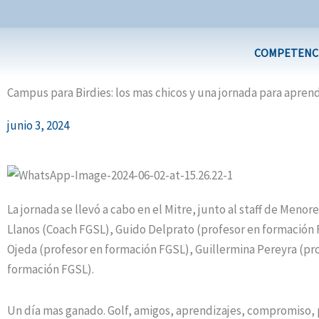
Ir
al
contenido
COMPETENC
Campus para Birdies: los mas chicos y una jornada para apren
junio 3, 2024
La jornada se llevó a cabo en el Mitre, junto al staff de Menore
Llanos (Coach FGSL), Guido Delprato (profesor en formación 
Ojeda (profesor en formación FGSL), Guillermina Pereyra (pr
formación FGSL).
Un día mas ganado. Golf, amigos, aprendizajes, compromiso,