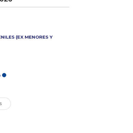
ENILES (EX MENORES Y
O
S