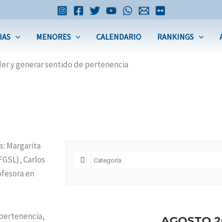
IAS
MENORES
CALENDARIO
RANKINGS
der y generar sentido de pertenencia
s: Margarita
FGSL), Carlos
ofesora en
 pertenencia,
AGOSTO 2