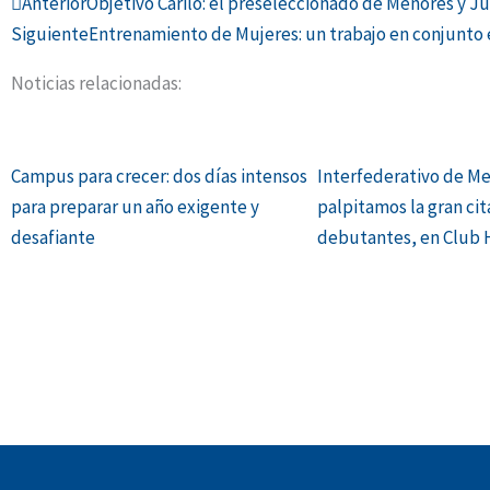
Ant
Anterior
Objetivo Cariló: el preseleccionado de Menores y J
Siguiente
Entrenamiento de Mujeres: un trabajo en conjunto e
Noticias relacionadas:
Campus para crecer: dos días intensos
Interfederativo de Me
para preparar un año exigente y
palpitamos la gran cit
desafiante
debutantes, en Club 