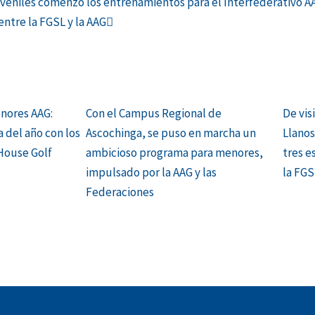
Siguiente
uveniles comenzó los entrenamientos para el Interfederativo A
ntre la FGSL y la AAG
nores AAG:
Con el Campus Regional de
De vis
a del año con los
Ascochinga, se puso en marcha un
Llano
House Golf
ambicioso programa para menores,
tres e
impulsado por la AAG y las
la FGS
Federaciones