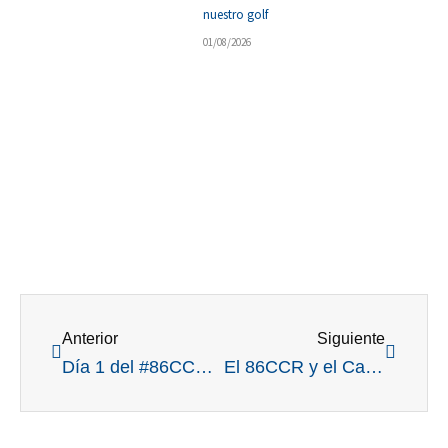
nuestro golf
01/08/2026
Ant
Siguient
Anterior
Siguiente
Día 1 del #86CCR: el viento no pudo barrer con los buenos scores (nos fallaste sol)
El 86CCR y el Campeonato Latinoamericano se unieron para premiar a los ganadores