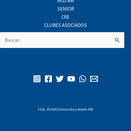
MID-AM
SENIOR
CRE
CLUBES ASOCIADOS
Buscar
por:
FGSL © 2026 | Desarrollo y diseño
MB