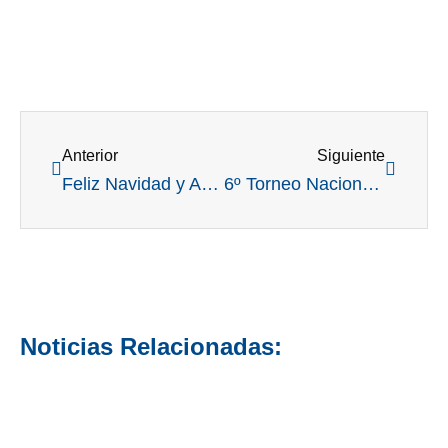
Ant
Siguient
Anterior
Siguiente
Feliz Navidad y Año Nuevo: el deseo de corazón de la Federación para todos los golfistas
6º Torneo Nacional Interclubes Junior en Praderas de Lujan: otro lindo desafío para representar a tu club
Noticias Relacionadas: