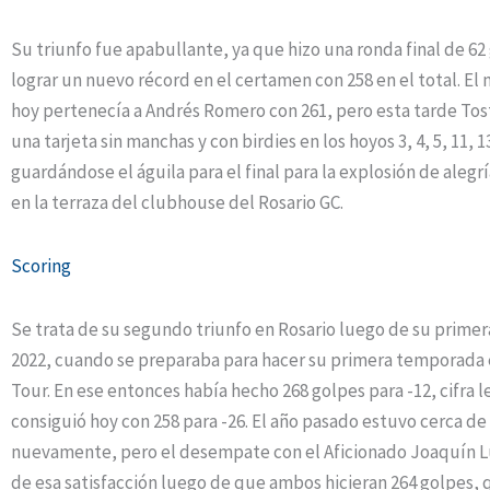
Su triunfo fue apabullante, ya que hizo una ronda final de 62
lograr un nuevo récord en el certamen con 258 en el total. El
hoy pertenecía a Andrés Romero con 261, pero esta tarde Tost
una tarjeta sin manchas y con birdies en los hoyos 3, 4, 5, 11, 13
guardándose el águila para el final para la explosión de alegr
en la terraza del clubhouse del Rosario GC.
Scoring
Se trata de su segundo triunfo en Rosario luego de su primera
2022, cuando se preparaba para hacer su primera temporada e
Tour. En ese entonces había hecho 268 golpes para -12, cifra l
consiguió hoy con 258 para -26. El año pasado estuvo cerca de
nuevamente, pero el desempate con el Aficionado Joaquín L
de esa satisfacción luego de que ambos hicieran 264 golpes,