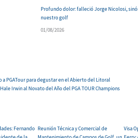
Profundo dolor: falleció Jorge Nicolosi, sin
nuestro golf
01/08/2026
Siguien
to a PGATour para degustar en el Abierto del Litoral
o Hale Irwin al Novato del Año del PGA TOUR Champions
dades: Fernando
Reunión Técnica y Comercial de
Visa O
sidente de la
Mantenimiento de Campos de Golf, un
Ferry: