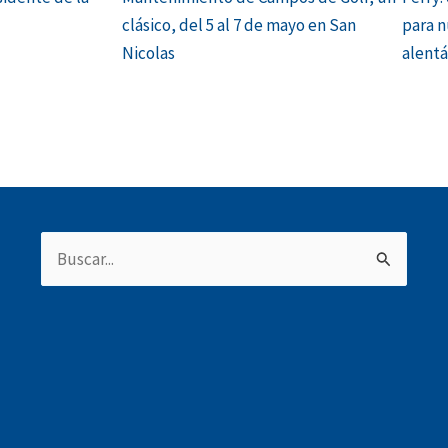
clásico, del 5 al 7 de mayo en San
para n
Nicolas
alent
Buscar
por: