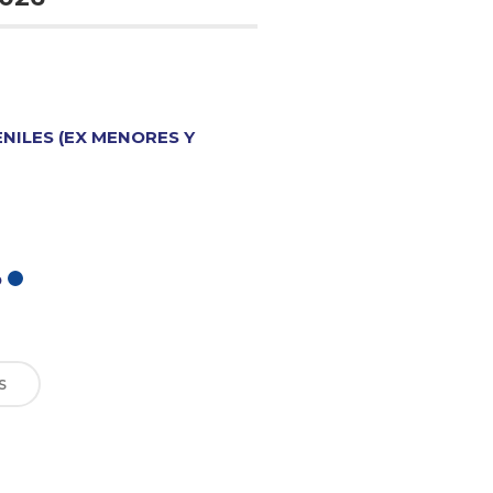
ENILES (EX MENORES Y
O
S