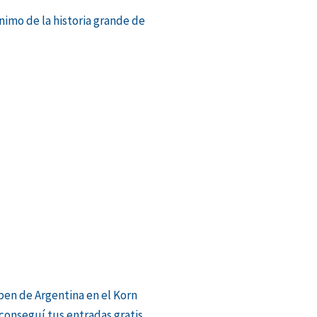
ónimo de la historia grande de
te
pen de Argentina en el Korn
 conseguí tus entradas gratis