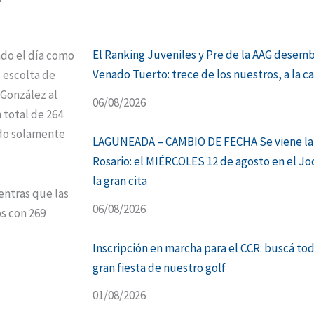
El Ranking Juveniles y Pre de la AAG desem
do el día como
Venado Tuerto: trece de los nuestros, a la c
l escolta de
 González al
06/08/2026
 total de 264
ando solamente
LAGUNEADA – CAMBIO DE FECHA Se viene la
Rosario: el MIÉRCOLES 12 de agosto en el Jo
la gran cita
entras que las
06/08/2026
s con 269
Inscripción en marcha para el CCR: buscá tod
gran fiesta de nuestro golf
01/08/2026