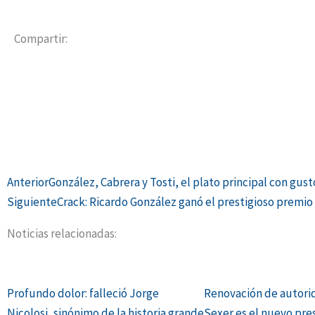
Compartir:
Ant
Anterior
González, Cabrera y Tosti, el plato principal con gus
Siguiente
Crack: Ricardo González ganó el prestigioso premi
Noticias relacionadas:
Profundo dolor: falleció Jorge
Renovación de autori
Nicolosi, sinónimo de la historia grande
Sexer es el nuevo pre