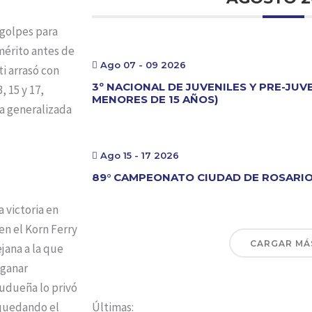
 golpes para
 mérito antes de
Ago 07 - 09 2026
i arrasó con
3º NACIONAL DE JUVENILES Y PRE-JUV
, 15 y 17,
MENORES DE 15 AÑOS)
ía generalizada
Ago 15 - 17 2026
89° CAMPEONATO CIUDAD DE ROSARI
 victoria en
n el Korn Ferry
CARGAR MÁ
ejana a la que
 ganar
udueña lo privó
 quedando el
Últimas: